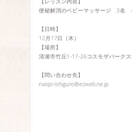
【レッスン内容】
便秘解消のベビーマッサージ 3名 参
【日時】
12月17日（木）
【場所】
清瀬市竹丘1-17-26コスモザパーク
【問い合わせ先】
naopi-ishiguro@ezweb.ne.jp