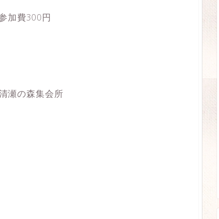
加費300円
ス清瀬の森集会所