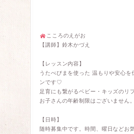
こころのえがお
【講師】鈴木かづえ
【レッスン内容】
うたべびまを使った 温もりや安心を
ンです♡
足育にも繋がるベビー・キッズのリ
お子さんの年齢制限はございません
【日時】
随時募集中です。時間、曜日などお