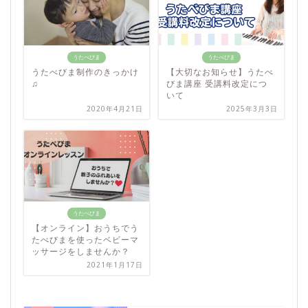
うたべびま
うたべびま
うたべびま制作のきっかけ
【大切なお知らせ】うたべ
♫
びま講座 受講料改定につ
いて
2020年4月21日
2025年3月3日
うたべびま
【オンライン】おうちでう
たべびまを使ったベビーマ
ッサージをしませんか？
2021年1月17日