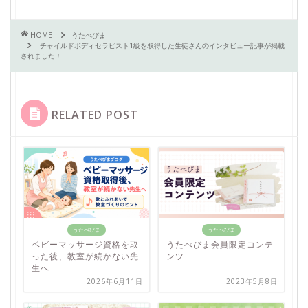
HOME
うたべびま
チャイルドボディセラピスト1級を取得した生徒さんのインタビュー記事が掲載
されました！
RELATED POST
うたべびま
うたべびま
ベビーマッサージ資格を取
うたべびま会員限定コンテ
った後、教室が続かない先
ンツ
生へ
2026年6月11日
2023年5月8日