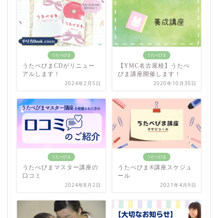
うたべびま
うたべびま
うたべびまCDがリニュー
【YMC名古屋校】うたべ
アルします！
びま講座開催します！
2024年2月5日
2020年10月30日
うたべびま
うたべびま
うたべびまマスター講座の
うたべびま®講座スケジュ
口コミ
ール
2024年8月2日
2021年4月9日