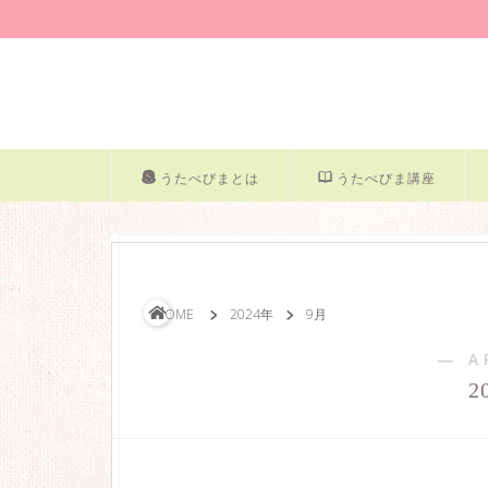
うたべびまとは
うたべびま講座
HOME
2024年
9月
― A
2