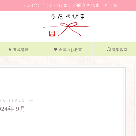
テレビで「うたべびま」が紹介されました！
養成講座
全国のお教室
音楽教室
RCHIVES ―
024年 9月