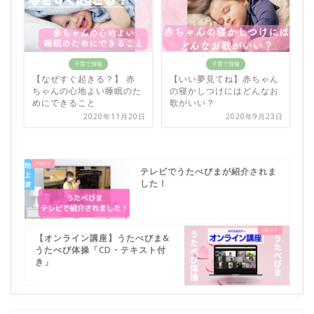
子育て情報
子育て情報
【なぜすぐ起きる？】 赤
【いい夢見てね】赤ちゃん
ちゃんの心地よい睡眠のた
の寝かしつけにはどんなお
めにできること
歌がいい？
2020年11月20日
2020年9月23日
テレビでうたべびまが紹介されま
した！
【オンライン講座】うたべびま&
うたべび体操「CD・テキスト付
き」