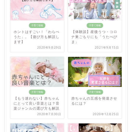
子育て情報
子育て情報
ホントはすごい！「わらべ
【体験談】産後うつ・コロ
うた」。【遊び方も解説し
ナ巣ごもりにも「うたべび
ます】
ま」
2020年9月29日
2021年9月15日
子育て情報
子育て情報
【もう迷わない】赤ちゃん
赤ちゃんの五感を発達させ
にとって良い音楽とは？音
るには？
楽ジャンルの選び方も解説
2020年7月30日
2020年12月25日