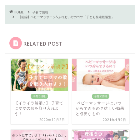
HOME
子育て情報
【前編】ベビーマッサージ&ふれあい方のコツ「子ども発達段階別」
RELATED POST
子育て情報
子育て情報
【イライラ解消♫】 子育て
ベビーマッサージはいつ
にママの歌を取り入れよ
からできるの？嬉しい効果
う！
と必要なもの
2020年10月2日
2021年4月9日