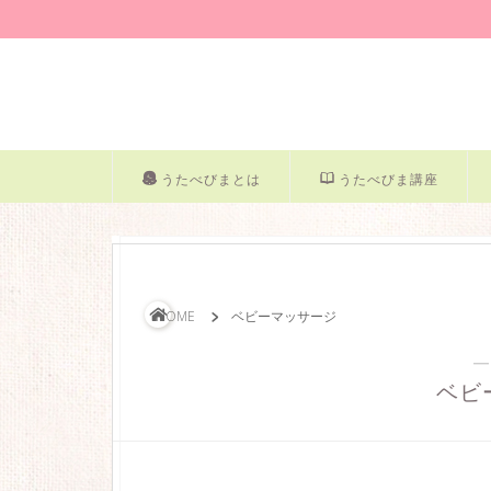
うたべびまとは
うたべびま講座
HOME
ベビーマッサージ
―
ベビ