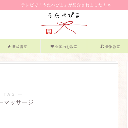
テレビで「うたべびま」が紹介されました！
養成講座
全国のお教室
音楽教室
 TAG ―
ーマッサージ