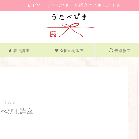
テレビで「うたべびま」が紹介されました！
養成講座
全国のお教室
音楽教室
 TAG ―
たべびま講座