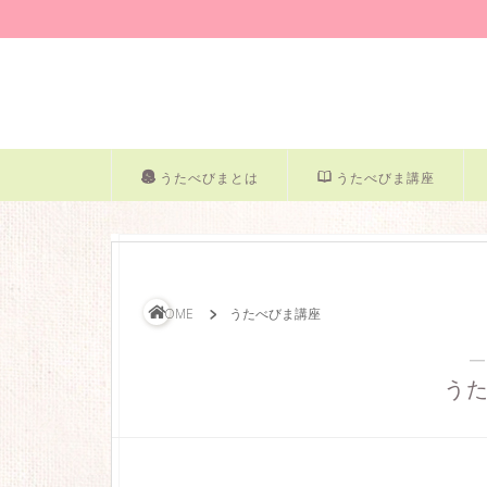
うたべびまとは
うたべびま講座
HOME
うたべびま講座
―
う