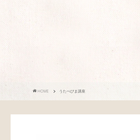
HOME
うたべびま講座