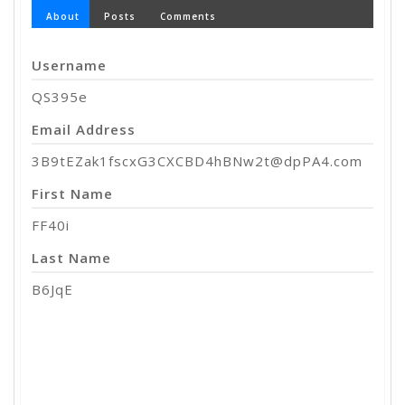
About
Posts
Comments
Username
QS395e
Email Address
3B9tEZak1fscxG3CXCBD4hBNw2t@dpPA4.com
First Name
FF40i
Last Name
B6JqE