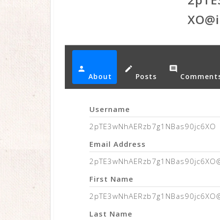
XO@i
person
create
comment
About
Posts
Comment
Username
2pTE3wNhAERzb7g1NBas90jc6XO
Email Address
2pTE3wNhAERzb7g1NBas90jc6XO@i
First Name
2pTE3wNhAERzb7g1NBas90jc6XO@i
Last Name