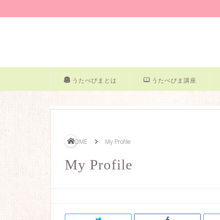
うたべびまとは
うたべびま講座
HOME
My Profile
My Profile