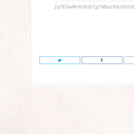
2pTE3wNhAERzb7g1NBas90jc6XO@i