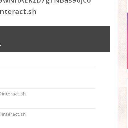
nteract.sh
s
nteract.sh
nteract.sh