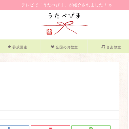
テレビで「うたべびま」が紹介されました！
養成講座
全国のお教室
音楽教室